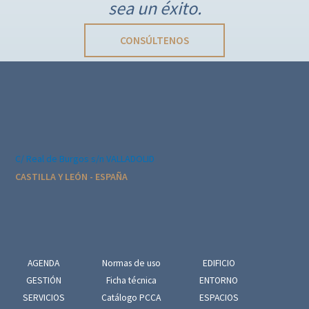
sea un éxito.
c
i
CONSÚLTENOS
ó
n
d
e
l
E
C/ Real de Burgos s/n VALLADOLID
v
CASTILLA Y LEÓN - ESPAÑA
e
n
t
o
AGENDA
Normas de uso
EDIFICIO
GESTIÓN
Ficha técnica
ENTORNO
SERVICIOS
Catálogo PCCA
ESPACIOS