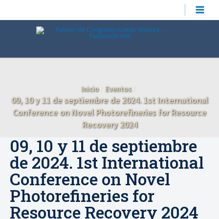
Ir
MAIN
al
contenido
MEN
Inicio
Eventos
09, 10 y 11 de septiembre de 2024. 1st International
Conference on Novel Photorefineries for Resource
Recovery 2024
09, 10 y 11 de septiembre
de 2024. 1st International
Conference on Novel
Photorefineries for
Resource Recovery 2024