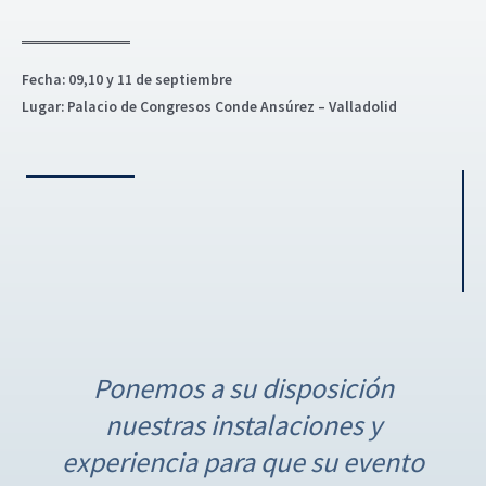
Fecha: 09,10 y 11 de septiembre
Lugar: Palacio de Congresos Conde Ansúrez – Valladolid
N
a
Ponemos a su disposición
v
nuestras instalaciones y
e
g
experiencia para que su evento
a