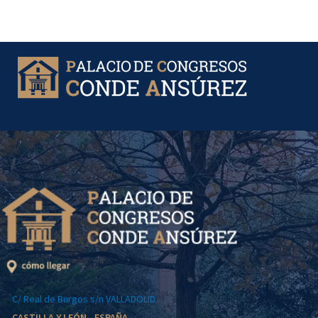
Ir
al
contenido
C/ Real de Burgos s/n VALLADOLID
CASTILLA Y LEÓN - ESPAÑA