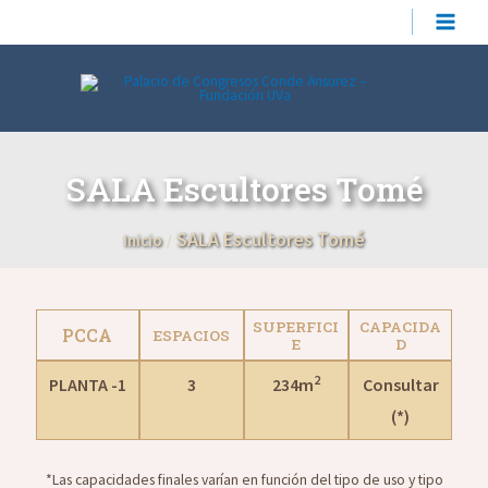
Ir
MAIN
al
contenido
MEN
SALA Escultores Tomé
SALA Escultores Tomé
Inicio
SUPERFICI
CAPACIDA
PCCA
ESPACIOS
E
D
2
PLANTA -1
3
234m
Consultar
(*)
*Las capacidades finales varían en función del tipo de uso y tipo