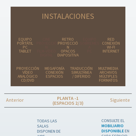
INSTALACIONES
EQUIPO
CINE
RETRO
EQUIPO
RED
PORTÁTIL
PROYECCIÓ
PROYECCIÓ
SOBREMES
CONEXIÓN
PC
N
N
A
WI-FI
TABLET
FILM-VÍDEO
OPACOS
PC
INTERNET
DIGITAL
DIAPOSITIVA
PROYECCIÓN
MEGAFONÍA
TRADUCCIÓN
MULTIMEDIA
VÍDEO
CONEXIÓN
SIMULTÁNEA
ARCHIVOS
ANALÓGICO
ESPACIOS
/ DIFERIDO
MÚLTIPLES
CD/DVD
FORMATOS
PLANTA -1
Anterior
Siguiente
(ESPACIOS 2/3)
CONSULTE EL
TODAS LAS
MOBILIARIO
SALAS
DISPONIBLE
EN
DISPONEN DE
CADA ESPACIO.