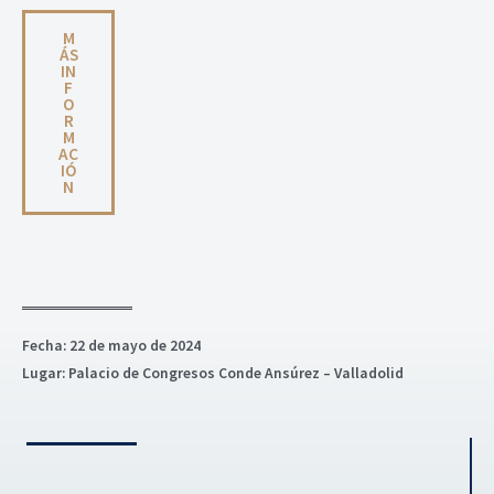
M
ÁS
IN
F
O
R
M
AC
IÓ
N
Fecha: 22 de mayo de 2024
Lugar: Palacio de Congresos Conde Ansúrez – Valladolid