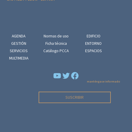
e
n
t
o
AGENDA
Normas de uso
EDIFICIO
GESTIÓN
Ficha técnica
ENTORNO
SERVICIOS
Catálogo PCCA
ESPACIOS
MULTIMEDIA
YouTube
Facebook
manténgase informado
SUSCRIBIR