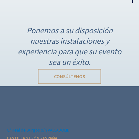
N
a
Ponemos a su disposición
v
nuestras instalaciones y
e
g
experiencia para que su evento
a
sea un éxito.
c
i
CONSÚLTENOS
ó
n
d
e
l
E
C/ Real de Burgos s/n VALLADOLID
v
CASTILLA Y LEÓN - ESPAÑA