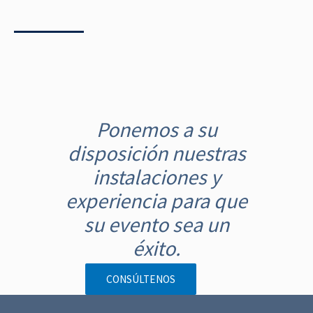
N
a
Ponemos a su
v
disposición nuestras
e
g
instalaciones y
a
experiencia para que
c
su evento sea un
i
éxito.
ó
n
CONSÚLTENOS
d
e