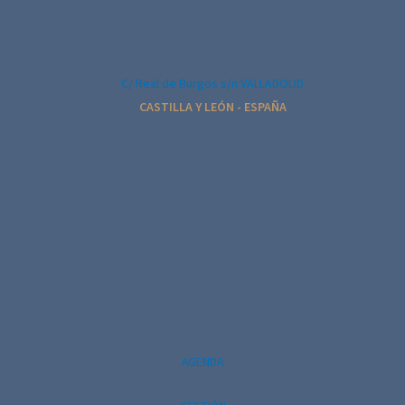
l
E
v
C/ Real de Burgos s/n VALLADOLID
e
CASTILLA Y LEÓN - ESPAÑA
n
t
o
AGENDA