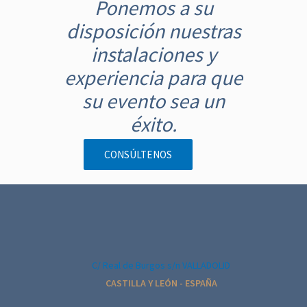
Ponemos a su
v
disposición nuestras
e
g
instalaciones y
a
experiencia para que
c
su evento sea un
i
éxito.
ó
n
CONSÚLTENOS
d
e
l
E
v
e
C/ Real de Burgos s/n VALLADOLID
n
CASTILLA Y LEÓN - ESPAÑA
t