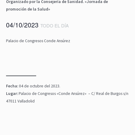
Organizado por la Consejería de Sanidad. «Jornada de
promoción de la Salud»
04/10/2023
TODO EL DÍA
Palacio de Congresos Conde Ansúrez
Fecha:
04 de octubre del 2023.
Lugar:
Palacio de Congresos «Conde Ansúrez» – C/ Real de Burgos s/n
47011 Valladolid
N
a