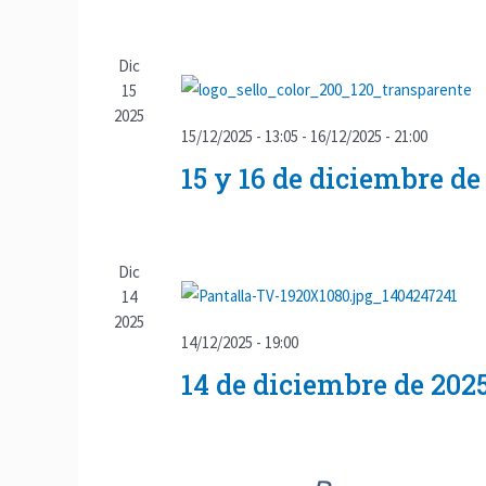
a
r
Dic
f
15
e
2025
15/12/2025 - 13:05
-
16/12/2025 - 21:00
c
h
15 y 16 de diciembre d
a
.
Dic
14
2025
14/12/2025 - 19:00
14 de diciembre de 2