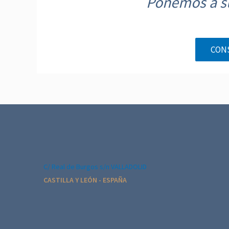
Ponemos a su
CON
C/ Real de Burgos s/n VALLADOLID
CASTILLA Y LEÓN - ESPAÑA