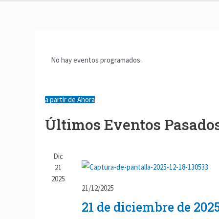
No hay eventos programados.
a partir de Ahora
S
Últimos Eventos Pasado
e
l
e
Dic
c
21
c
2025
21/12/2025
i
o
21 de diciembre de 20
n