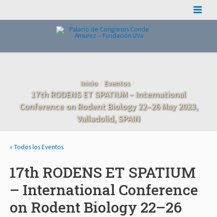
Ir
Main
al
contenido
Menu
Inicio
Eventos
17th RODENS ET SPATIUM – International
Conference on Rodent Biology 22–26 May 2023,
Valladolid, SPAIN
« Todos los Eventos
17th RODENS ET SPATIUM
– International Conference
on Rodent Biology 22–26