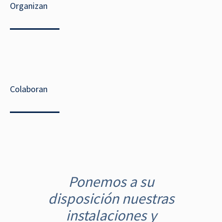
Organizan
Colaboran
N
a
Ponemos a su
v
disposición nuestras
e
g
instalaciones y