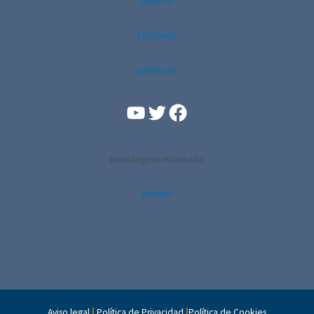
EDIFICIO
ENTORNO
ESPACIOS
YouTube
Facebook
manténgase informado
suscribir
Aviso legal
|
Política de Privacidad
|
Política de Cookies