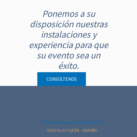
a
Ponemos a su
v
disposición nuestras
e
g
instalaciones y
a
experiencia para que
c
su evento sea un
i
éxito.
ó
n
CONSÚLTENOS
d
e
l
E
v
C/ Real de Burgos s/n VALLADOLID
e
CASTILLA Y LEÓN - ESPAÑA
n