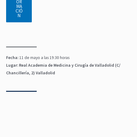
OR
MA
CIÓ
N
Fecha:
11 de mayo a las 19:30 horas
Lugar:
Real Academia de Medicina y Cirugía de Valladolid (C/
Chancillería, 2) Valladolid
N