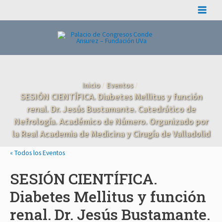
Ir
Main
al
contenido
Menu
Inicio
Eventos
SESIÓN CIENTÍFICA. Diabetes Mellitus y función
renal. Dr. Jesús Bustamante. Catedrático de
Nefrología. Académico de Número. Organizado por
la Real Academia de Medicina y Cirugía de Valladolid
« Todos los Eventos
SESIÓN CIENTÍFICA.
Diabetes Mellitus y función
renal. Dr. Jesús Bustamante.