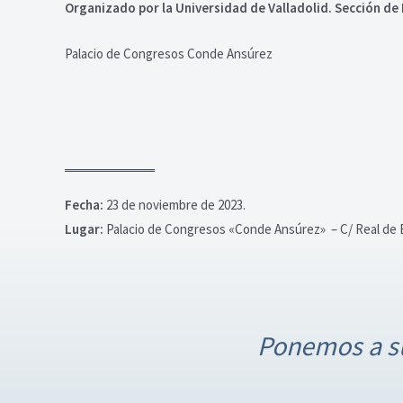
Organizado por la Universidad de Valladolid. Sección d
Palacio de Congresos Conde Ansúrez
Fecha:
23 de noviembre de 2023.
Lugar:
Palacio de Congresos «Conde Ansúrez» – C/ Real de B
N
a
Ponemos a su
v
e