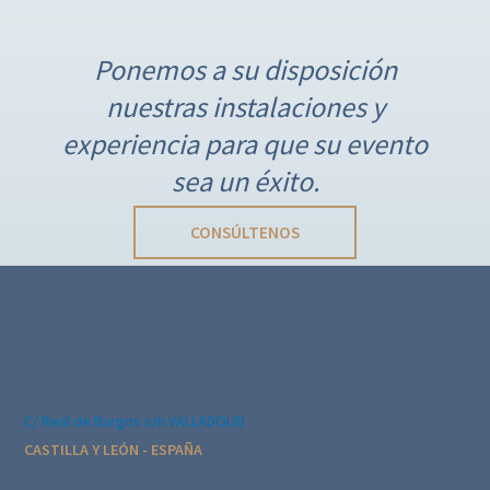
N
a
Ponemos a su disposición
v
nuestras instalaciones y
e
g
experiencia para que su evento
a
sea un éxito.
c
i
CONSÚLTENOS
ó
n
d
e
l
E
C/ Real de Burgos s/n VALLADOLID
v
CASTILLA Y LEÓN - ESPAÑA
e