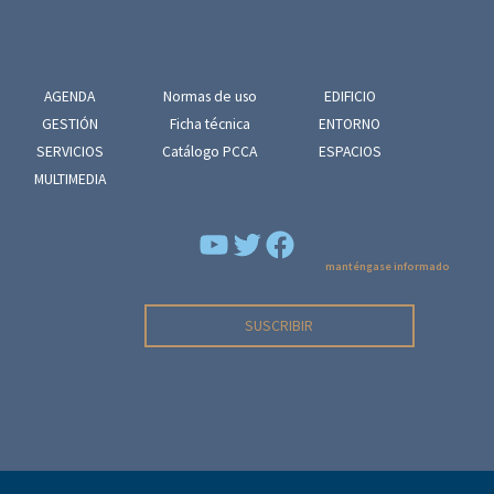
n
t
o
AGENDA
Normas de uso
EDIFICIO
GESTIÓN
Ficha técnica
ENTORNO
SERVICIOS
Catálogo PCCA
ESPACIOS
MULTIMEDIA
YouTube
Facebook
manténgase informado
SUSCRIBIR