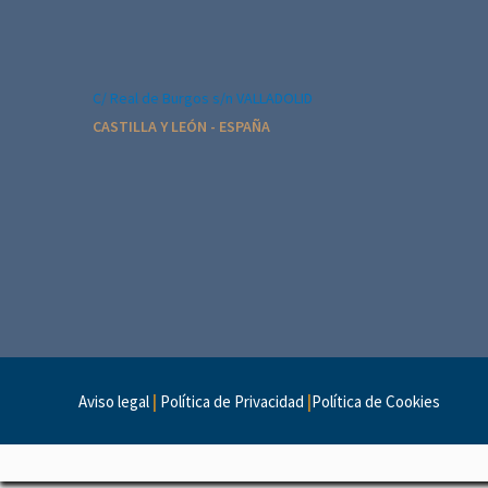
c
i
ó
C/ Real de Burgos s/n VALLADOLID
n
CASTILLA Y LEÓN - ESPAÑA
d
e
l
E
v
e
n
Aviso legal
|
Política de Privacidad
|
Política de Cookies
t
o