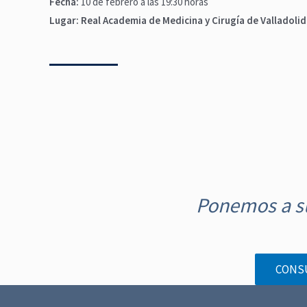
Fecha:
10 de febrero a las 19:30 horas
Lugar:
Real Academia de Medicina y Cirugía de Valladolid (
N
a
Ponemos a su
v
e
g
CONS
a