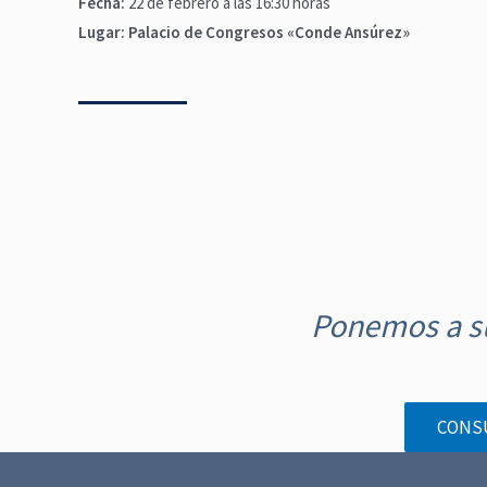
Fecha:
22 de febrero a las 16:30 horas
Lugar:
Palacio de Congresos «Conde Ansúrez»
N
a
Ponemos a su
v
e
g
CONS
a