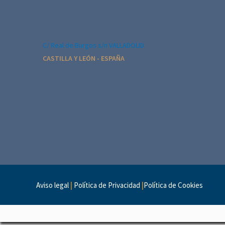
c
i
ó
C/ Real de Burgos s/n VALLADOLID
n
CASTILLA Y LEÓN - ESPAÑA
d
e
l
E
v
e
n
Aviso legal
|
Política de Privacidad
|
Política de Cookies
t
o