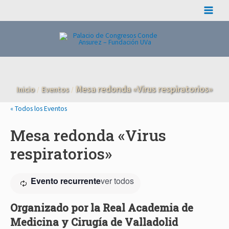
Ir
Main
al
contenido
Menu
Mesa redonda «Virus respiratorios»
Inicio
Eventos
« Todos los Eventos
Mesa redonda «Virus
respiratorios»
Evento recurrente
ver todos
Organizado por la Real Academia de
Medicina y Cirugía de Valladolid