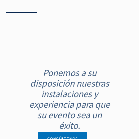
N
a
Ponemos a su
v
disposición nuestras
e
g
instalaciones y
a
experiencia para que
c
su evento sea un
i
éxito.
ó
n