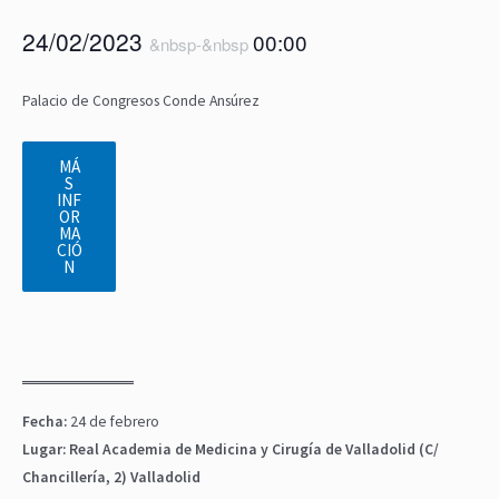
24/02/2023
00:00
&nbsp-&nbsp
Palacio de Congresos Conde Ansúrez
MÁ
S
INF
OR
MA
CIÓ
N
Fecha:
24 de febrero
Lugar:
Real Academia de Medicina y Cirugía de Valladolid (C/
Chancillería, 2) Valladolid