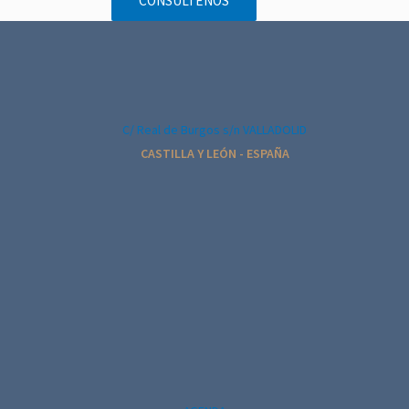
CONSÚLTENOS
d
e
l
E
v
C/ Real de Burgos s/n VALLADOLID
e
CASTILLA Y LEÓN - ESPAÑA
n
t
o