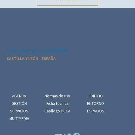
ó
n
d
e
l
E
C/ Real de Burgos s/n VALLADOLID
v
CASTILLA Y LEÓN - ESPAÑA
e
n
t
o
AGENDA
Normas de uso
EDIFICIO
GESTIÓN
Ficha técnica
ENTORNO
SERVICIOS
Catálogo PCCA
ESPACIOS
MULTIMEDIA