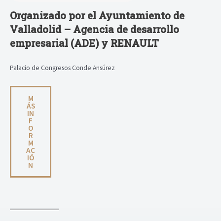
Organizado por el
Ayuntamiento de
Valladolid – Agencia de desarrollo
empresarial (ADE) y RENAULT
Palacio de Congresos Conde Ansúrez
M
ÁS
IN
F
O
R
M
AC
IÓ
N