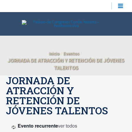
Ir
MAIN
al
contenido
MEN
Inicio
Eventos
JORNADA DE ATRACCIÓN Y RETENCIÓN DE JÓVENES
TALENTOS
JORNADA DE
ATRACCIÓN Y
RETENCIÓN DE
JÓVENES TALENTOS
Evento recurrente
ver todos