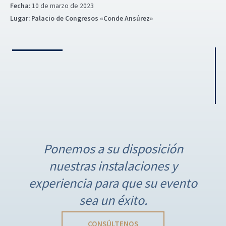
Fecha:
10 de marzo de 2023
Lugar:
Palacio de Congresos «Conde Ansúrez»
N
a
Ponemos a su disposición
v
nuestras instalaciones y
e
g
experiencia para que su evento
a
sea un éxito.
c
i
CONSÚLTENOS