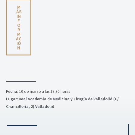
M
ÁS
IN
F
O
R
M
AC
IÓ
N
Fecha:
10 de marzo a las 19:30 horas
Lugar:
Real Academia de Medicina y Cirugía de Valladolid (C/
Chancillería, 2) Valladolid