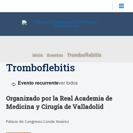
Ir
MAIN
al
contenido
MEN
Tromboflebitis
Inicio
Eventos
Tromboflebitis
Evento recurrente
ver todos
Organizado por la Real Academia de
Medicina y Cirugía de Valladolid
Palacio de Congresos Conde Ansúrez