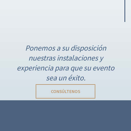
N
a
Ponemos a su disposición
v
nuestras instalaciones y
e
g
experiencia para que su evento
a
sea un éxito.
c
i
CONSÚLTENOS
ó
n
d
e