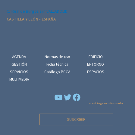
l
E
C/ Real de Burgos s/n VALLADOLID
v
CASTILLA Y LEÓN - ESPAÑA
e
n
t
o
AGENDA
Normas de uso
EDIFICIO
GESTIÓN
Ficha técnica
ENTORNO
SERVICIOS
Catálogo PCCA
ESPACIOS
MULTIMEDIA
YouTube
Facebook
manténgase informado
SUSCRIBIR